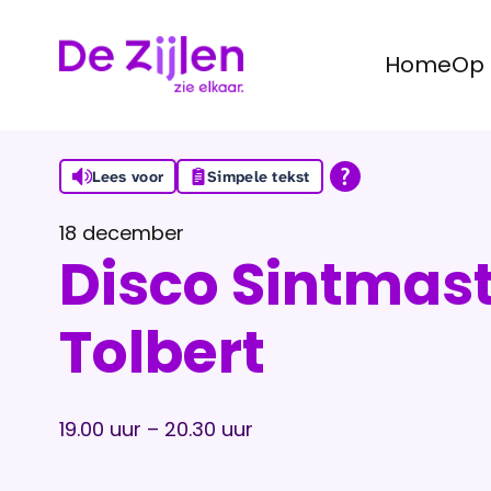
Home
Op 
Ga naar de inhoud
Lees voor
Simpele tekst
18 december
Disco Sintmas
Tolbert
19.00 uur – 20.30 uur