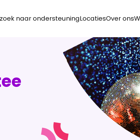
zoek naar ondersteuning
Locaties
Over ons
W
tee