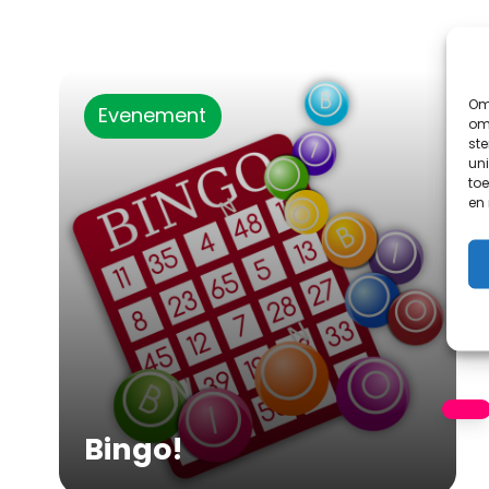
Om 
Evenement
om 
st
uni
toe
en
Bingo!