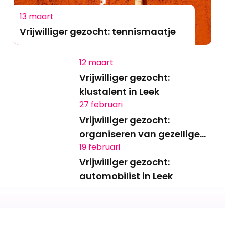
13 maart
Vrijwilliger gezocht: tennismaatje
12 maart
Vrijwilliger gezocht:
klustalent in Leek
27 februari
Vrijwilliger gezocht:
organiseren van gezellige
19 februari
activiteiten in Leek
Vrijwilliger gezocht:
automobilist in Leek