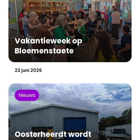
Vakantieweek op
Bloemenstaete
Gepubliceerd op:
22 juni 2026
Nieuws
Oosterheerdt wordt