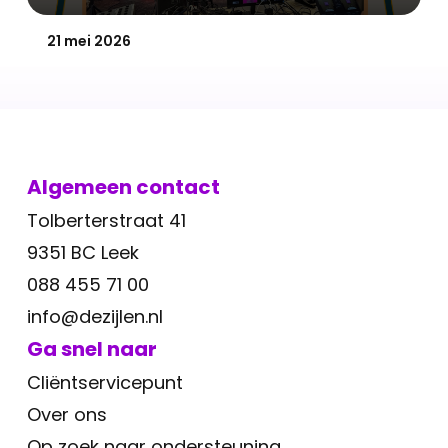
Gepubliceerd op:
21 mei 2026
Algemeen contact
Tolberterstraat 41
9351 BC Leek
088 455 71 00
info@dezijlen.nl
Ga snel naar
Cliëntservicepunt
Over ons
Op zoek naar ondersteuning