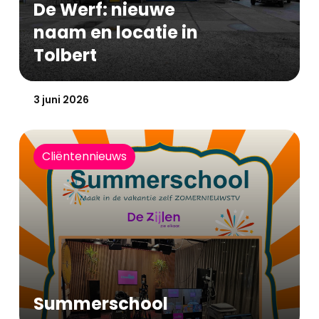
De Werf: nieuwe
naam en locatie in
Tolbert
Gepubliceerd op:
3 juni 2026
Cliëntennieuws
Summerschool