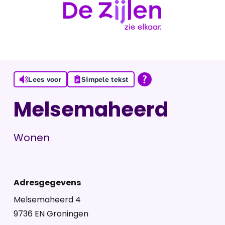
Ga naar de inhoud
Lees voor
Simpele tekst
Melsemaheerd
Wonen
Adresgegevens
Melsemaheerd 4
9736 EN Groningen