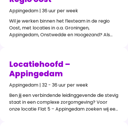
Appingedam | 36 uur per week
Wil je werken binnen het flexteam in de regio
Oost, met locaties in o.a. Groningen,
Appingedam, Onstwedde en Hoogezand? Als
begeleider in de gehandicaptenzorg werk je op
verschillende locaties van De Zijlen in deze regio.
Werken in het flexteam betekent veel
afwisseling en de kans om brede ervaring op te
Locatiehoofd –
doen. Past dit bij jou? Lees dan verder.
Appingedam
Appingedam | 32 - 36 uur per week
Ben jij een verbindende leidinggevende die stevig
staat in een complexe zorgomgeving? Voor
onze locatie Flat 5 – Appingedam zoeken wij een
ervaren locatiehoofd dat met vertrouwen en
energie samen met de gedragsdeskundige