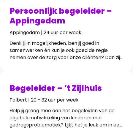
verder wil bouwen aan stabiliteit, samenwerking
en kwalitatief goede zorg.
Persoonlijk begeleider –
Appingedam
Appingedam | 24 uur per week
Denk jij in mogelijkheden, ben jij goed in
samenwerken én kun je ook goed de regie
nemen over de zorg voor onze cliënten? Dan zijn
wij op zoek naar jou! Voor onze locatie in
Appingedam Flat 3 zoeken we een Persoonlijk
Begeleider voor 24-28 uur per week!
Begeleider – ’t Zijlhuis
Tolbert | 20 - 32 uur per week
Help jij graag mee aan het begeleiden van de
algehele ontwikkeling van kinderen met
gedragsproblematiek? Lijkt het je leuk om in een
geheel nieuw team en nieuwe woonlocatie te