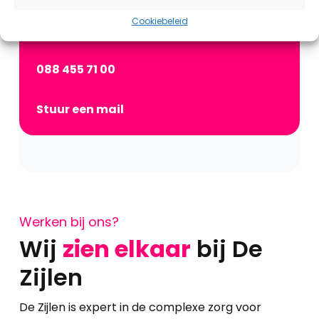
mogelijkheden te bespreken. Je mag ons
uiteraard ook bellen!
Cookiebeleid
088 455 71 00
Stuur een mail
Werken bij ons?
Wij
zien elkaar
bij De
Zijlen
De Zijlen is expert in de complexe zorg voor