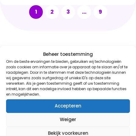
komen werken? Dan hebben wij de uitdaging
1
2
3
…
9
voor jou!
Beheer toestemming
Open solliciteren
Om de beste ervaringen te bieden, gebruiken wij technologieën
zoals cookies om informatie over je apparaat op te slaan en/of te
Geen match met de
raadplegen. Door in te stemmen met deze technologieën kunnen
wij gegevens zoals surfgedrag of unieke ID's op deze site
openstaande
verwerken. Als je geen toestemming geeft of uw toestemming
intrekt, kan dit een nadelige invloed hebben op bepaalde functies
vacatures?
en mogelijkheden.
Accepteren
Stuur ons jouw open sollicitatie, dan helpen
Weiger
wij je graag verder. Binnen 2 werkdagen
nemen we contact met je op om de
Bekijk voorkeuren