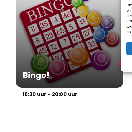
Om 
om 
st
uni
toe
en
Bingo!
18:30 uur - 20:00 uur