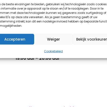
de beste ervaringen te bieden, gebruiken wij technologieën zoals cookies
informatie over je apparaat op te slaan en/of te raadplegen. Door in te
emmen met deze technologieën kunnen wij gegevens zoals surfgedrag of
eke ID's op deze site verwerken. Als je geen toestemming geeft of uw
stemming intrekt, kan dit een nadelige invloed hebben op bepaalde funct
 mogelijkheden.
Accepteren
Weiger
Bekijk voorkeure
Zijlnieuws TV
Cookiebeleid
19:00 uur - 20:00 uur