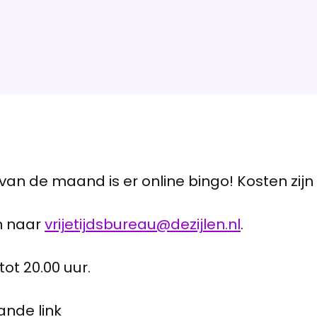
n de maand is er online bingo! Kosten zijn 
n naar
vrijetijdsbureau@dezijlen.nl
.
tot 20.00 uur.
ande link