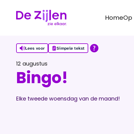
Home
Op 
Ga naar de inhoud
Lees voor
Simpele tekst
12 augustus
Bingo!
Elke tweede woensdag van de maand!