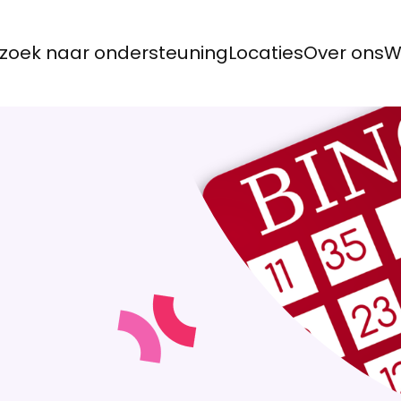
zoek naar ondersteuning
Locaties
Over ons
W