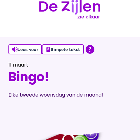
Ga naar de inhoud
Lees voor
Simpele tekst
11 maart
Bingo!
Elke tweede woensdag van de maand!