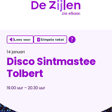
Ga naar de inhoud
Lees voor
Simpele tekst
14 januari
Disco Sintmastee
Tolbert
19.00 uur – 20.30 uur