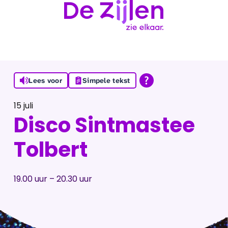
Ga naar de inhoud
Lees voor
Simpele tekst
15 juli
Disco Sintmastee
Tolbert
19.00 uur – 20.30 uur