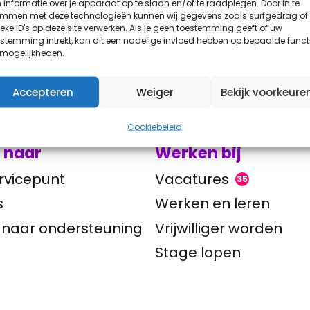
informatie over je apparaat op te slaan en/of te raadplegen. Door in te
emmen met deze technologieën kunnen wij gegevens zoals surfgedrag of
eke ID's op deze site verwerken. Als je geen toestemming geeft of uw
stemming intrekt, kan dit een nadelige invloed hebben op bepaalde funct
 mogelijkheden.
Accepteren
Weiger
Bekijk voorkeure
Cookiebeleid
 naar
Werken bij
rvicepunt
Vacatures
35
s
Werken en leren
 naar ondersteuning
Vrijwilliger worden
Stage lopen