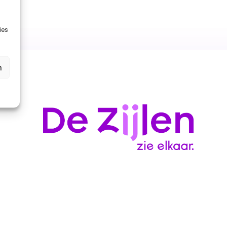
ies
n