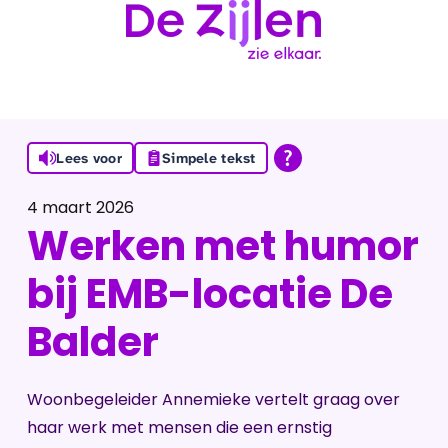
Ga naar de inhoud
Lees voor
Simpele tekst
4 maart 2026
Werken met humor
bij EMB-locatie De
Balder
Woonbegeleider Annemieke vertelt graag over
haar werk met mensen die een ernstig