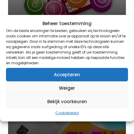
Bingo!
Beheer toestemming
Om de beste ervaringen te bieden, gebruiken wij technologieën
zoals cookies om informatie over je apparaat op te slaan en/of te
18:30 uur - 20:00 uur
raadplegen. Door in te stemmen met deze technologieën kunnen
wij gegevens zoals surfgedrag of unieke ID's op deze site
verwerken. Als je geen toestemming geeft of uw toestemming
intrekt, kan dit een nadelige invloed hebben op bepaalde functies
Evenement
en mogelijkheden.
Accepteren
Weiger
Bekijk voorkeuren
Cookiebeleid