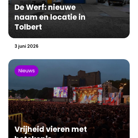
De Werf: nieuwe
naam en locatie in
Tolbert
Gepubliceerd op:
3 juni 2026
Nieuws
Vrijheid vieren met