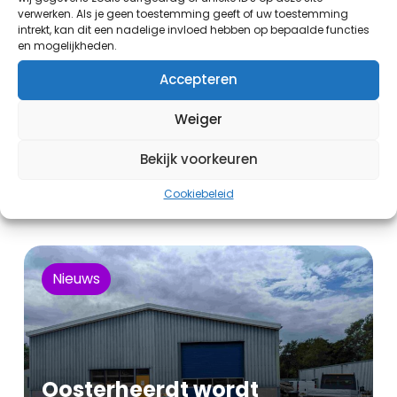
verwerken. Als je geen toestemming geeft of uw toestemming
intrekt, kan dit een nadelige invloed hebben op bepaalde functies
en mogelijkheden.
Accepteren
Vakantieweek op
Weiger
Bloemenstaete
Bekijk voorkeuren
Cookiebeleid
Gepubliceerd op:
22 juni 2026
Nieuws
Oosterheerdt wordt