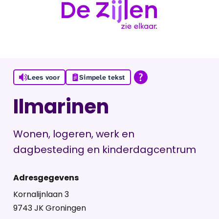
Ga naar de inhoud
Lees voor
Simpele tekst
Ilmarinen
Wonen, logeren, werk en
dagbesteding en kinderdagcentrum
Adresgegevens
Kornalijnlaan 3
9743 JK Groningen