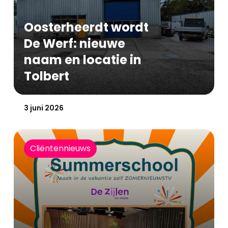
Oosterheerdt wordt
De Werf: nieuwe
naam en locatie in
Tolbert
Gepubliceerd op:
3 juni 2026
Cliëntennieuws