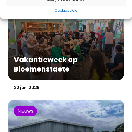
Nieuws
Cookiebeleid
Vakantieweek op
Bloemenstaete
Gepubliceerd op:
22 juni 2026
Nieuws