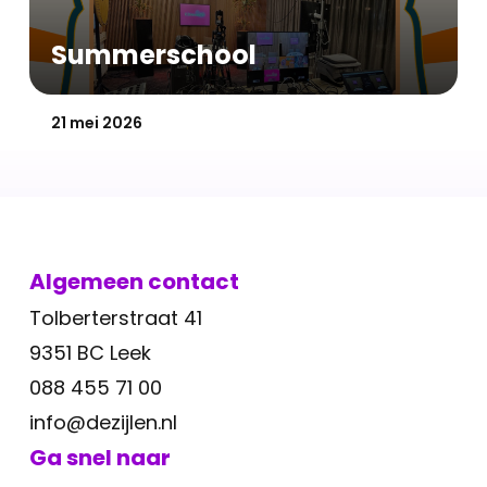
Summerschool
Gepubliceerd op:
21 mei 2026
Algemeen contact
Tolberterstraat 41
9351 BC Leek
088 455 71 00
info@dezijlen.nl
Ga snel naar