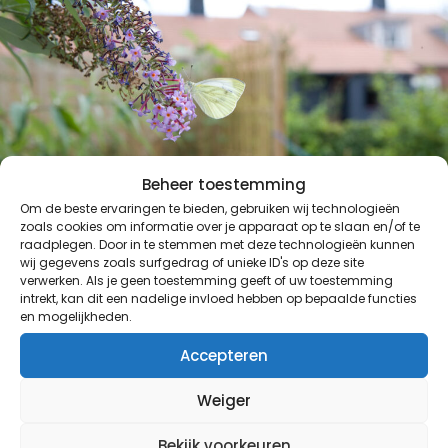
Beheer toestemming
Om de beste ervaringen te bieden, gebruiken wij technologieën
zoals cookies om informatie over je apparaat op te slaan en/of te
raadplegen. Door in te stemmen met deze technologieën kunnen
wij gegevens zoals surfgedrag of unieke ID's op deze site
verwerken. Als je geen toestemming geeft of uw toestemming
Nieuws en blogs
intrekt, kan dit een nadelige invloed hebben op bepaalde functies
Ontdek nog meer
en mogelijkheden.
nieuws
Accepteren
Weiger
Bekijk voorkeuren