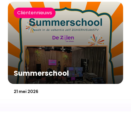
Cliëntennieuws
Summerschool
Gepubliceerd op:
21 mei 2026