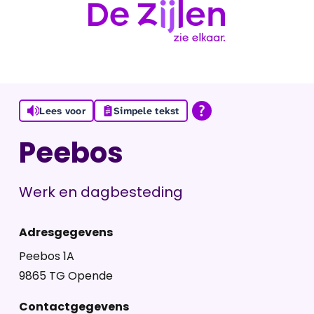
Ga naar de inhoud
Lees voor
Simpele tekst
Peebos
Werk en dagbesteding
Adresgegevens
Peebos 1A
9865 TG Opende
Contactgegevens