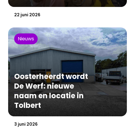
Gepubliceerd op:
22 juni 2026
Nieuws
Oosterheerdt wordt
De Werf: nieuwe
naam en locatie in
Tolbert
Gepubliceerd op:
3 juni 2026