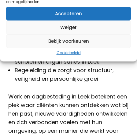
inclusief bediening, keuken en kassa
en mogelijkheden.
Groen- en onderhoudswerk op
Accepteren
Familiepark Nienoord en
Landgoedboerderij Oosterheerdt
Weiger
Mogelijkheden om certificaten te behalen
Bekijk voorkeuren
en praktijkervaring op te doen
Sterke samenwerking met bedrijven,
Cookiebeleid
scholen en organisaties in Leek
Begeleiding die zorgt voor structuur,
veiligheid en persoonlijke groei
Werk en dagbesteding in Leek betekent een
plek waar cliënten kunnen ontdekken wat bij
hen past, nieuwe vaardigheden ontwikkelen
en zich verbonden voelen met hun
omgeving, op een manier die werkt voor