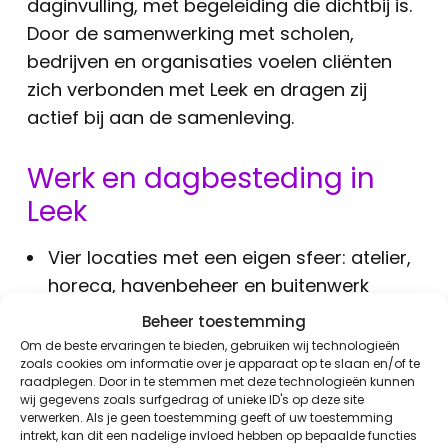
daginvulling, met begeleiding die dichtbij is.
Door de samenwerking met scholen,
bedrijven en organisaties voelen cliënten
zich verbonden met Leek en dragen zij
actief bij aan de samenleving.
Werk en dagbesteding in
Leek
Vier locaties met een eigen sfeer: atelier,
horeca, havenbeheer en buitenwerk
Activiteiten die aansluiten op ieders
Beheer toestemming
talenten en mogelijkheden
Om de beste ervaringen te bieden, gebruiken wij technologieën
zoals cookies om informatie over je apparaat op te slaan en/of te
Creatief werk in Atelier Twinkel met hout,
raadplegen. Door in te stemmen met deze technologieën kunnen
textiel en seizoensproducten
wij gegevens zoals surfgedrag of unieke ID's op deze site
verwerken. Als je geen toestemming geeft of uw toestemming
Gastvrij werk in het Havengebouw,
intrekt, kan dit een nadelige invloed hebben op bepaalde functies