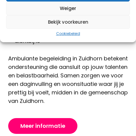
netwerk in het Westerkwartier
Weiger
Focus op persoonlijke groei en eigen
Bekijk voorkeuren
regie
Begeleiding door een vast team dat altijd
Cookiebeleid
dichtbij is
Ambulante begeleiding in Zuidhorn betekent
ondersteuning die aansluit op jouw talenten
en belastbaarheid. Samen zorgen we voor
een daginvulling en woonsituatie waar jij je
prettig bij voelt, midden in de gemeenschap
van Zuidhorn.
Meer informatie