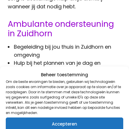
wanneer jij dat nodig hebt.
Ambulante ondersteuning
in Zuidhorn
Begeleiding bij jou thuis in Zuidhorn en
omgeving
Hulp bij het plannen van je dag en
huishoudelijke taken
Beheer toestemming
Ondersteuning bij administratie en
Om de beste ervaringen te bieden, gebruiken wij technologieën
contact met instanties
zoals cookies om informatie over je apparaat op te slaan en/of te
raadplegen. Door in te stemmen met deze technologieën kunnen
Coaching bij sociale contacten en
wij gegevens zoals surfgedrag of unieke ID's op deze site
omgaan met emoties
verwerken. Als je geen toestemming geeft of uw toestemming
intrekt, kan dit een nadelige invloed hebben op bepaalde functies
Specifieke hulp bij opvoedvragen voor
en mogelijkheden.
ouders
Accepteren
Nauwe samenwerking met het lokale