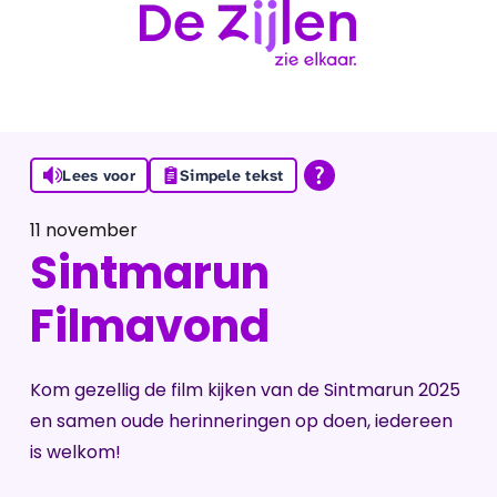
Ga naar de inhoud
Lees voor
Simpele tekst
11 november
Sintmarun
Filmavond
Kom gezellig de film kijken van de Sintmarun 2025
en samen oude herinneringen op doen, iedereen
is welkom!