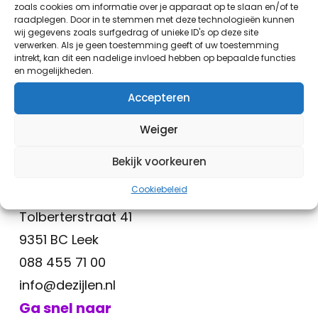
zoals cookies om informatie over je apparaat op te slaan en/of te
raadplegen. Door in te stemmen met deze technologieën kunnen
wij gegevens zoals surfgedrag of unieke ID's op deze site
verwerken. Als je geen toestemming geeft of uw toestemming
E-mail je tip naar Zijlnieuws TV
intrekt, kan dit een nadelige invloed hebben op bepaalde functies
en mogelijkheden.
Accepteren
Weiger
Bekijk voorkeuren
Cookiebeleid
Algemeen contact
Tolberterstraat 41
9351 BC Leek
088 455 71 00
info@dezijlen.nl
Ga snel naar