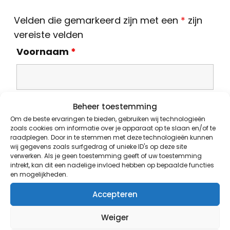
Velden die gemarkeerd zijn met een
*
zijn
vereiste velden
Voornaam
*
Beheer toestemming
Achternaam
*
Om de beste ervaringen te bieden, gebruiken wij technologieën
zoals cookies om informatie over je apparaat op te slaan en/of te
raadplegen. Door in te stemmen met deze technologieën kunnen
wij gegevens zoals surfgedrag of unieke ID's op deze site
verwerken. Als je geen toestemming geeft of uw toestemming
intrekt, kan dit een nadelige invloed hebben op bepaalde functies
Telefoon
*
en mogelijkheden.
Accepteren
Weiger
Waar ben je naar op zoek?
*