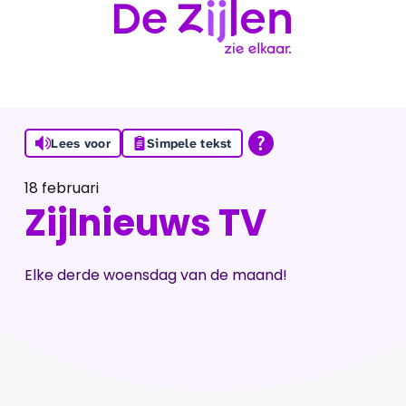
Ga naar de inhoud
Lees voor
Simpele tekst
18 februari
Zijlnieuws TV
Elke derde woensdag van de maand!