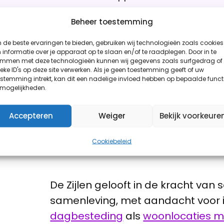
en een badkamer met toil
Beheer toestemming
bewoners en hun buren, e
georganiseerd.
de beste ervaringen te bieden, gebruiken wij technologieën zoals cookies
informatie over je apparaat op te slaan en/of te raadplegen. Door in te
emmen met deze technologieën kunnen wij gegevens zoals surfgedrag of
eke ID's op deze site verwerken. Als je geen toestemming geeft of uw
Meer informatie
stemming intrekt, kan dit een nadelige invloed hebben op bepaalde funct
 mogelijkheden.
Accepteren
Weiger
Bekijk voorkeure
Cookiebeleid
De Zijlen gelooft in de kracht van
samenleving, met aandacht voor i
dagbesteding
als
woonlocaties m