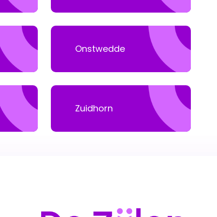
Onstwedde
Zuidhorn