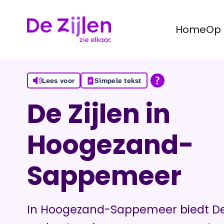
Home
Op 
Ga naar de inhoud
Lees voor
Simpele tekst
De Zijlen in
Hoogezand-
Sappemeer
In Hoogezand-Sappemeer biedt De 