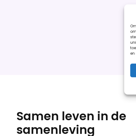
Om 
om 
st
uni
toe
en
Samen leven in de
samenleving