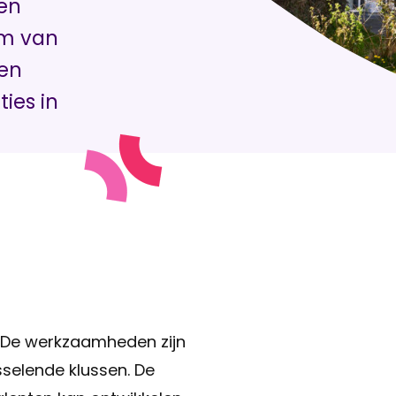
en
rm van
 en
ties in
. De werkzaamheden zijn
sselende klussen. De