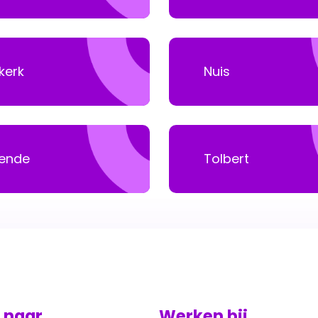
kerk
Nuis
ende
Tolbert
 naar
Werken bij