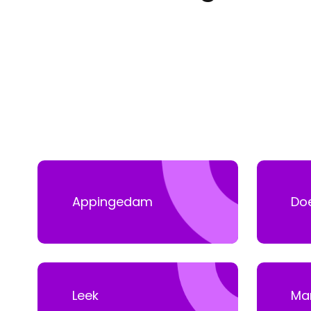
Appingedam
Do
Leek
Ma