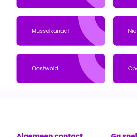
Musselkanaal
Nie
Oostwold
Op
Algemeen contact
Ga snel