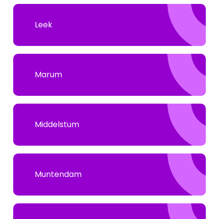
Leek
Marum
Middelstum
Muntendam