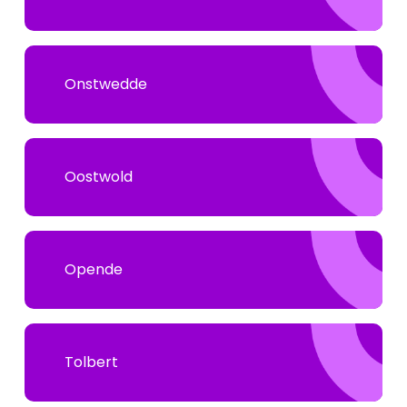
Onstwedde
Oostwold
Opende
Tolbert